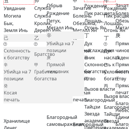
卯
申
丑
午
Обрыв
Зачат
Рождение
Служба
Зачатие
Увядание
Рождение
Рождение
Пик расцвета
Боле
Могила
Служба
Болезнь
Пик расцв
Петух,
Лошадь,
Обезь
Бык,
Кролик,
Обезьяна,
Лошадь,
Металл Инь
Огонь Ян
Метал
Земля Инь
Дерево Инь
Металл Ян
Огонь Ян
辛
丁
庚
己
乙
庚
丁
Убийца на 7
Дух
Прям
позиции
наслаждения
чино
Склонность
Прямой
Дух
Братство
к богатству
чиновник
наслажден
庚
己
戊
Прямой
Склонность к
Прям
辛
甲
戊
己
чиновник
богатству
богат
Убийца на 7
Грабитель
Прямое
Склонност
позиции
богатства
богатство
богатству
丙
壬
Прям
癸
壬
丙
Вызов власти
печат
Косая
Прямая
Вызов вла
печать
печать
Благородный
Благ
Тайцзи
Благородн
Небе
Звезда
Тайцзи
Благородный
Един
академика
Хранилище
Звезда
самовыражения
Благ
Благородный
Цветение
Денег
академика