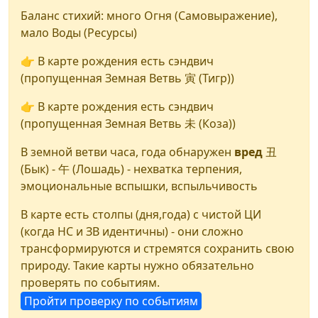
Баланс стихий: много
Огня
(Самовыражение),
мало
Воды
(Ресурсы)
👉 В карте рождения есть cэндвич
(пропущенная Земная Ветвь
寅
(Тигр))
👉 В карте рождения есть cэндвич
(пропущенная Земная Ветвь
未
(Коза))
В земной ветви часа, года обнаружен
вред
丑
(Бык) -
午
(Лошадь) - нехватка терпения,
эмоциональные вспышки, вспыльчивость
В карте есть столпы (дня,года) с чистой ЦИ
(когда НС и ЗВ идентичны) - они сложно
трансформируются и стремятся сохранить свою
природу. Такие карты нужно обязательно
проверять по событиям.
Пройти проверку по событиям