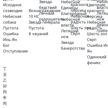
Звезда
Небе
Небесной
красного
Исходное
Цветение
бедствий
власт
Единицы
персика
созвездие
Вознаграждение
красного
Личный
Летя
Благородный
Небесная
Небесная
10 НС
персика
разрушитель
нож
Небесной
радость
собака
Звезда Генерала
Небесная
Демо
власти
Шесть зол
Пустота
Пустота
радость
граб
Летящий
Серп
Ошибка
8 чжуаней
Шесть зол
нож
Инь-Ян
Серп
Звезда
Бог
Ошибка Ин
банкротства
Отступления
Ян
Одинокий
феникс
丁
丑
乙
卯
丙
申
丙