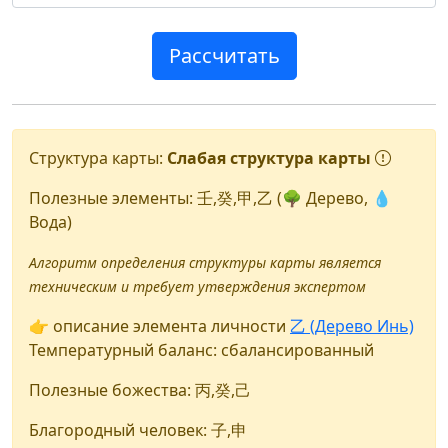
Рассчитать
Структура карты:
Слабая структура карты
Полезные элементы:
壬
,
癸
,
甲
,
乙
(🌳 Дерево, 💧
Вода)
Алгоритм определения структуры карты является
техническим и требует утверждения экспертом
👉 описание элемента личности
乙 (Дерево Инь)
Температурный баланс: сбалансированный
Полезные божества:
丙
,
癸
,
己
Благородный человек:
子
,
申