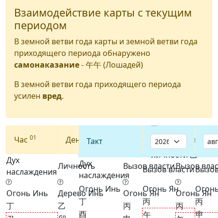
Взаимодействие карты с текущим
периодом
В земной ветви года карты и земной ветви года
приходящего периода обнаружено
самонаказание
-
午午
(Лошадей)
В земной ветви года приходящего периода
усилен
вред
.
01
09
08
2026
Час
День
Месяц
Год
Такт
Дух
Дух
Личность
Вызов власти
Вызов вла
Вызов власти
Вызов
наслаждения
наслаждения
Огонь Инь
Огонь Ян
Огонь
Огонь Инь
Дерево Инь
Огонь Ян
Огонь Ян
丁
丙
丙
丁
乙
丙
丙
酉
申
午