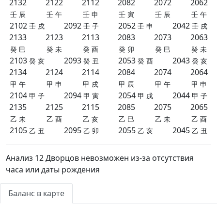
2132
2122
2112
2082
2072
2062
壬
辰
壬
午
壬
申
壬
寅
壬
辰
壬
午
2102
2092
2052
2042
壬
戌
壬
子
壬
申
壬
戌
2133
2123
2113
2083
2073
2063
癸
巳
癸
未
癸
酉
癸
卯
癸
巳
癸
未
2103
2093
2053
2043
癸
亥
癸
丑
癸
酉
癸
亥
2134
2124
2114
2084
2074
2064
甲
午
甲
申
甲
戌
甲
辰
甲
午
甲
申
2104
2094
2054
2044
甲
子
甲
寅
甲
戌
甲
子
2135
2125
2115
2085
2075
2065
乙
未
乙
酉
乙
亥
乙
巳
乙
未
乙
酉
2105
2095
2055
2045
乙
丑
乙
卯
乙
亥
乙
丑
Анализ 12 Дворцов невозможен из-за отсутствия
часа или даты рождения
Баланс в карте