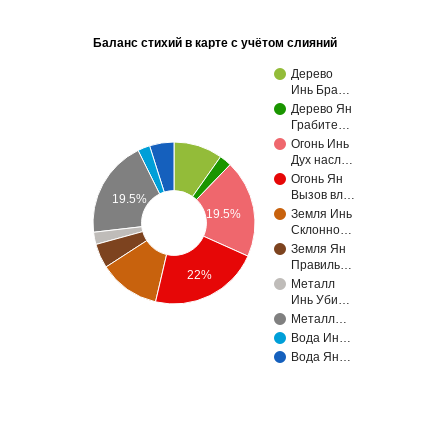
Баланс стихий в карте с учётом слияний
Дерево
Инь Бра…
Дерево Ян
Грабите…
Огонь Инь
Дух насл…
Огонь Ян
Вызов вл…
19.5%
19.5%
Земля Инь
Склонно…
Земля Ян
Правиль…
22%
Металл
Инь Уби…
Металл…
Вода Ин…
Вода Ян…