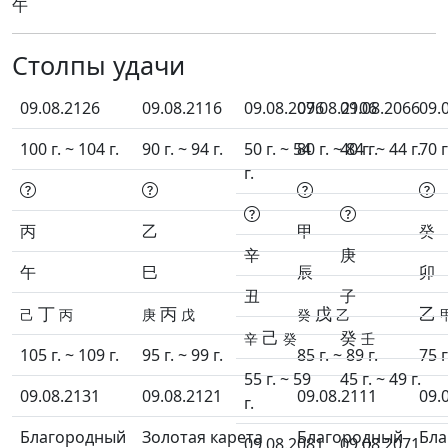
午
Столпы удачи
09.08.2126
09.08.2116
09.08.2076
09.08.2106
09.08.2066
09.
100 г. ~ 104 г.
90 г. ~ 94 г.
50 г. ~ 54
80 г. ~ 84 г.
40 г. ~ 44 г.
70 г
г.
丙
乙
甲
癸
辛
庚
午
巳
辰
卯
丑
子
丁
丙
戊
乙
己
丙
庚
戊
癸
乙
己
癸
辛
癸
壬
105 г. ~ 109 г.
95 г. ~ 99 г.
85 г. ~ 89 г.
75 г
55 г. ~ 59
45 г. ~ 49 г.
09.08.2131
09.08.2121
09.08.2111
09.
г.
Благородный
Золотая карета
Благородный
Бла
09.08.2081
09.08.2071