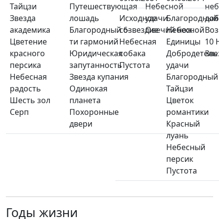
Тайцзи
Путешествующая
Небесной
неб
Звезда
лошадь
Исходное
удачи
Благородный
доб
академика
Благородный 6-
созвездие
Овечий нож
Небесной
Воз
Цветение
ти гармоний
Небесная
Единицы
10 
красного
Юридическая
собака
Добродетель
Зве
персика
запутанность
Пустота
удачи
Небесная
Звезда купания
Благородный
радость
Одинокая
Тайцзи
Шесть зол
планета
Цветок
Серп
Похоронные
романтики
двери
Красный
луань
Небесный
персик
Пустота
Годы жизни