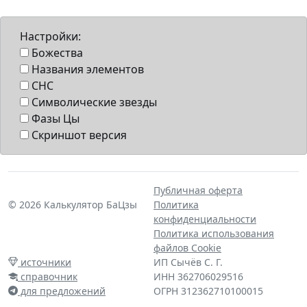
Настройки:
Божества
Названия элементов
СНС
Символические звезды
Фазы Цы
Скриншот версия
Публичная оферта
© 2026 Калькулятор БаЦзы
Политика
конфиденциальности
Политика использования
файлов Cookie
источники
ИП Сычёв С. Г.
справочник
ИНН 362706029516
для предложений
ОГРН 312362710100015