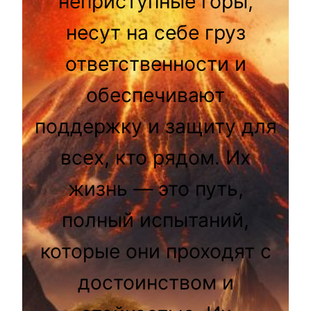
неприступные горы,
несут на себе груз
ответственности и
обеспечивают
поддержку и защиту для
всех, кто рядом. Их
жизнь — это путь,
полный испытаний,
которые они проходят с
достоинством и