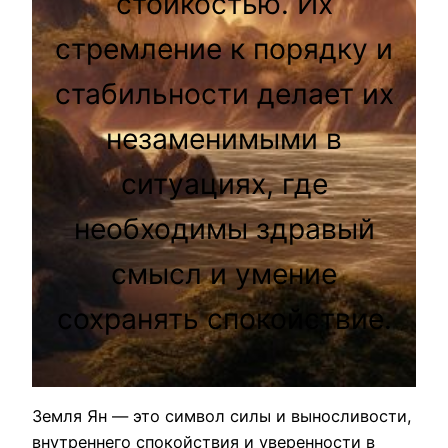
стойкостью. Их
стремление к порядку и
стабильности делает их
незаменимыми в
ситуациях, где
необходимы здравый
смысл и умение
сохранять спокойствие.
Земля Ян — это символ силы и выносливости,
внутреннего спокойствия и уверенности в