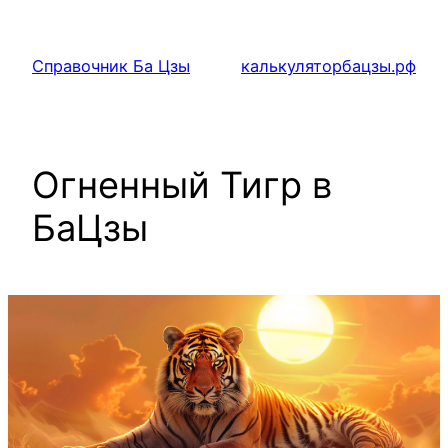
Перейти
к
Справочник Ба Цзы
калькуляторбацзы.рф
содержимому
Огненный Тигр в
БаЦзы