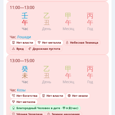
11:00—13:00
壬
乙
甲
丙
午
丑
午
午
Час
День
Месяц
Год
Час
Лошади
Нет власти
Нет металла
Небесная Темница
Вред
Дорожная пустота
13:00—15:00
癸
乙
甲
丙
未
丑
午
午
Час
День
Месяц
Год
Час
Козы
Нет богатства
Нет власти
Нет земли
Нет металла
Благородный Человек в дате · 甲→未(час)
Чёрная Черепаха
Земное наказание