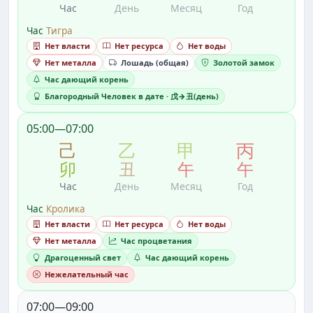
Час
День
Месяц
Год
Час
Тигра
Нет власти
Нет ресурса
Нет воды
Нет металла
Лошадь (общая)
Золотой замок
Час дающий корень
Благородный Человек в дате · 戊→丑(день)
05:00—07:00
己
乙
甲
丙
卯
丑
午
午
Час
День
Месяц
Год
Час
Кролика
Нет власти
Нет ресурса
Нет воды
Нет металла
Час процветания
Драгоценный свет
Час дающий корень
Нежелательный час
07:00—09:00