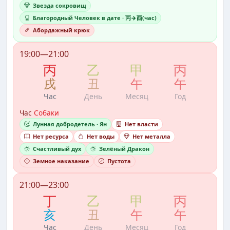
Звезда сокровищ
Благородный Человек в дате · 丙→酉(час)
Абордажный крюк
19:00—21:00
丙
乙
甲
丙
戌
丑
午
午
Час
День
Месяц
Год
Час
Собаки
Лунная добродетель · Ян
Нет власти
Нет ресурса
Нет воды
Нет металла
Счастливый дух
Зелёный Дракон
Земное наказание
Пустота
21:00—23:00
丁
乙
甲
丙
亥
丑
午
午
Час
День
Месяц
Год