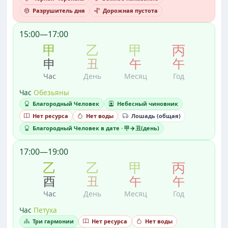
Разрушитель дня
Дорожная пустота
15:00—17:00
甲
乙
甲
丙
申
丑
午
午
Час
День
Месяц
Год
Час
Обезьяны
Благородный Человек
Небесный чиновник
Нет ресурса
Нет воды
Лошадь (общая)
Благородный Человек в дате · 甲→丑(день)
17:00—19:00
乙
乙
甲
丙
酉
丑
午
午
Час
День
Месяц
Год
Час
Петуха
Три гармонии
Нет ресурса
Нет воды