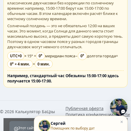
классические двухчасовки без коррекции по солнечному
времени: например, 15:00-17:00 берут как 15:00-17:00 по
обычным часам. В этом календаре включён расчёт ближе к
местному солнечному времени.
Солнечный полдень — это не обязательно 12:00 на ваших
часах. Это момент, когда Солнце для данного места стоит
максимально высоко, а предметы дают самую короткую тень.
Поэтому в одном часовом поясе у разных городов границы
двухчасовок могут немного отличаться.
UTC+0
× 15° =
0°
меридиан пояса
−
0°
долгота города
=
0° × 4 мин.
=
0 мин.
Например, стандартный час Обезьяны 15:00-17:00 здесь
получается 15:00-17:00.
Публичная оферта
© 2026 Калькулятор БаЦзы
Политика конфиденциальности
Политика использования
×
Сергей
файлов Cookie
Этот сайт использует обязательные cookie для работы
Помощник по выбору дат