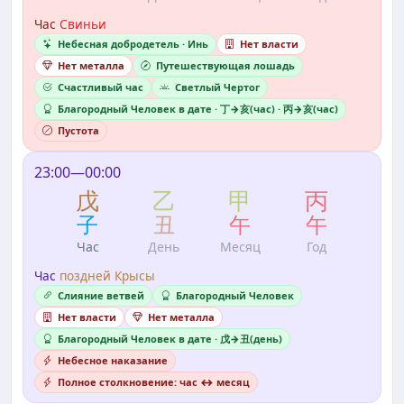
Час
Свиньи
Небесная добродетель · Инь
Нет власти
Нет металла
Путешествующая лошадь
Счастливый час
Светлый Чертог
Благородный Человек в дате · 丁→亥(час) · 丙→亥(час)
Пустота
23:00—00:00
戊
乙
甲
丙
子
丑
午
午
Час
День
Месяц
Год
Час
поздней Крысы
Слияние ветвей
Благородный Человек
Нет власти
Нет металла
Благородный Человек в дате · 戊→丑(день)
Небесное наказание
Полное столкновение: час ↔ месяц