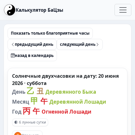
Калькулятор БаЦзы
Показать только благоприятные часы
предыдущий день
следующий день
назад в календарь
Солнечные двухчасовки на дату: 20 июня
2026 · суббота
乙
丑
День
Деревянного Быка
甲
午
Месяц
Деревянной Лошади
丙
午
Год
Огненной Лошади
🌒
6 лунные сутки