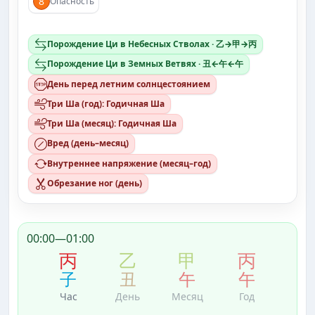
8
Опасность
Порождение Ци в Небесных Стволах · 乙→甲→丙
Порождение Ци в Земных Ветвях · 丑←午←午
День перед летним солнцестоянием
Три Ша (год): Годичная Ша
Три Ша (месяц): Годичная Ша
Вред (день–месяц)
Внутреннее напряжение (месяц–год)
Обрезание ног (день)
00:00—01:00
丙
乙
甲
丙
子
丑
午
午
Час
День
Месяц
Год