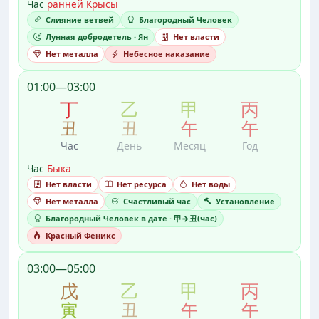
Час
ранней Крысы
Слияние ветвей
Благородный Человек
Лунная добродетель · Ян
Нет власти
Нет металла
Небесное наказание
01:00—03:00
丁
乙
甲
丙
丑
丑
午
午
Час
День
Месяц
Год
Час
Быка
Нет власти
Нет ресурса
Нет воды
Нет металла
Счастливый час
Установление
Благородный Человек в дате · 甲→丑(час)
Красный Феникс
03:00—05:00
戊
乙
甲
丙
寅
丑
午
午