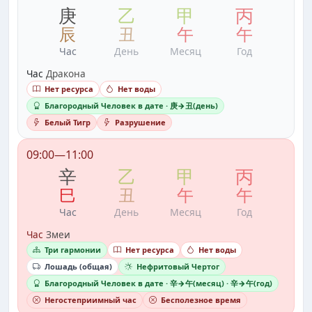
庚
乙
甲
丙
辰
丑
午
午
Час
День
Месяц
Год
Час
Дракона
Нет ресурса
Нет воды
Благородный Человек в дате · 庚→丑(день)
Белый Тигр
Разрушение
09:00—11:00
辛
乙
甲
丙
巳
丑
午
午
Час
День
Месяц
Год
Час
Змеи
Три гармонии
Нет ресурса
Нет воды
Лошадь (общая)
Нефритовый Чертог
Благородный Человек в дате · 辛→午(месяц) · 辛→午(год)
Негостеприимный час
Бесполезное время